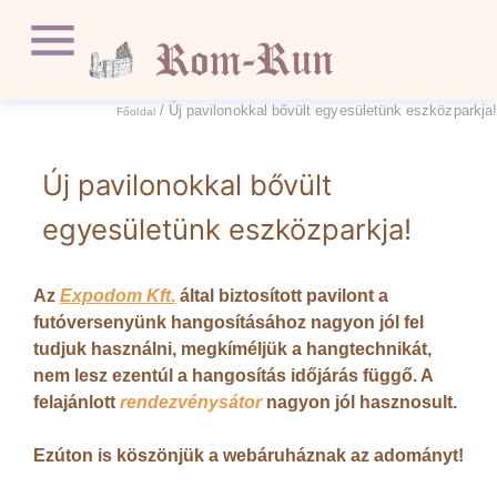
/ Új pavilonokkal bővült egyesületünk eszközparkja!
Főoldal
Új pavilonokkal bővült
egyesületünk eszközparkja!
A
z
Expodom Kft
.
által biztosított pavilont a
futóversenyünk hangosításához nagyon jól fel
tudjuk használni, megkíméljük a hangtechnikát,
nem lesz ezentúl a hangosítás időjárás függő. A
felajánlott
rendezvénysátor
nagyon jól hasznosult.
Ezúton is köszönjük a webáruháznak az adományt!